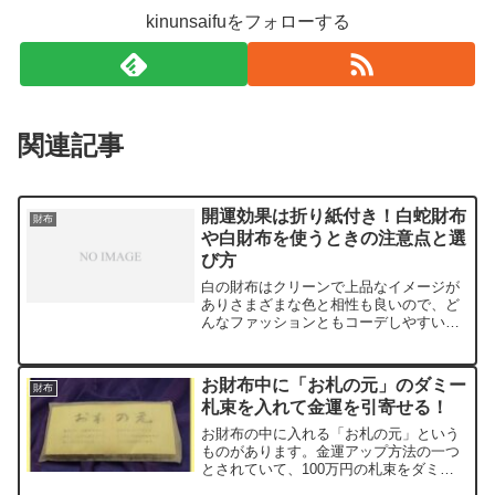
kinunsaifuをフォローする
関連記事
開運効果は折り紙付き！白蛇財布
財布
や白財布を使うときの注意点と選
び方
白の財布はクリーンで上品なイメージが
ありさまざまな色と相性も良いので、ど
んなファッションともコーデしやすいと
いうメリットもあります。思い切って使
ってみたいけど白は不安という方にも安
心して使ってもらえるように注意点と選
お財布中に「お札の元」のダミー
財布
び方をご紹介します。開運...
札束を入れて金運を引寄せる！
お財布の中に入れる「お札の元」という
ものがあります。金運アップ方法の一つ
とされていて、100万円の札束をダミー
で作ったものです。気持ちの問題？と思