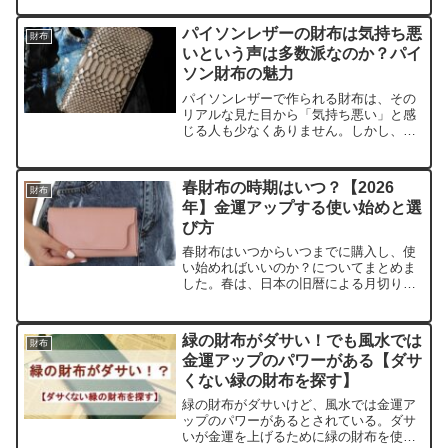
うかもしれませんが、その気持ち、高揚
感、100万円札がお財布に入っていると
パイソンレザーの財布は気持ち悪
財布
いう感覚や意識が金運アップにつながる
いという声は多数派なのか？パイ
のなら使ってみたいですか？
ソン財布の魅力
パイソンレザーで作られる財布は、その
リアルな見た目から「気持ち悪い」と感
じる人も少なくありません。しかし、そ
の一方でパイソン財布の持つ独特の魅力
と金運アップのエピソードに惹かれる人
も多いのです。パイソンレザーの財布の
春財布の時期はいつ？【2026
財布
魅力についてまとめています。
年】金運アップする使い始めと選
び方
春財布はいつからいつまでに購入し、使
い始めればいいのか？についてまとめま
した。春は、日本の旧暦による月切りで
は1月・2月・3月と言われてます。現代
は3月・4月・5月を春と認識してます
が、春財布の場合は旧暦の1月・2月・3
緑の財布がダサい！でも風水では
財布
月までの説で考えます。よって、春財布
金運アップのパワーがある【ダサ
は1月・2月・3月で自分の好きなタイミ
くない緑の財布を探す】
ングを見計らって購入してください。
緑の財布がダサいけど、風水では金運ア
ップのパワーがあるとされている。ダサ
いが金運を上げるために緑の財布を使う