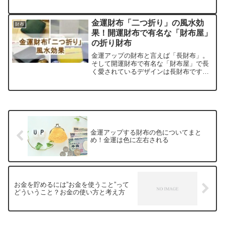
か…と迷ってしまう。という需要がある
ので、風水的な財布の効果を紹介しつ
つ、緑の財布でもダサく見えないファッ
金運財布「二つ折り」の風水効
財布
ショナブルな財布を紹介します。自分で
果！開運財布で有名な「財布屋」
は探す時間がない人は参考になると思い
の折り財布
ますよ。
金運アップの財布と言えば「長財布」。
そして開運財布で有名な「財布屋」で長
く愛されているデザインは長財布です
が、時代の変化と共に「二つ折り財布」
も使われるようになりました。キャッシ
ュレス決済も多くなりデザインも豊富に
なり、金運アップのために二つ折り財布
を取り入れ、カラーやいわれを重視する
傾向になりました。
金運アップする財布の色についてまと
め！金運は色に左右される
お金を貯めるには”お金を使うこと”って
どういうこと？お金の使い方と考え方