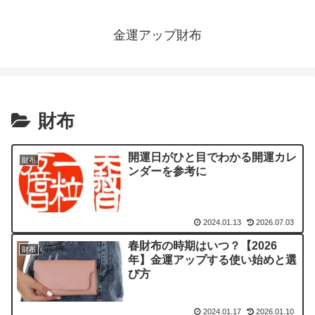
金運アップ財布
財布
開運日がひと目でわかる開運カレ
財布
ンダーを参考に
2024.01.13
2026.07.03
春財布の時期はいつ？【2026
財布
年】金運アップする使い始めと選
び方
2024.01.17
2026.01.10