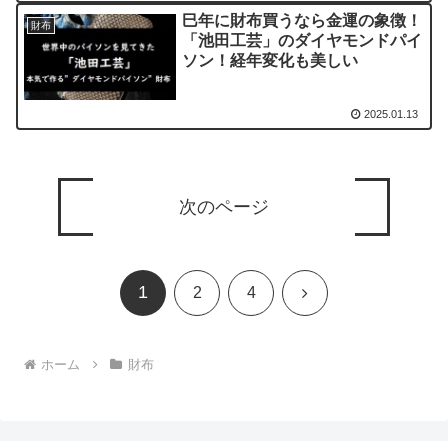
巳年に財布買うなら金運の象徴！
財布
「池田工芸」のダイヤモンドパイ
ソン！経年変化も美しい
2025.01.13
次のページ
1
次
2
4
へ
ホーム
財布