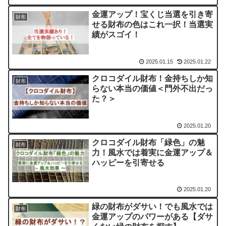
金運アップ！宝くじ当選を引き寄
財布
せる財布の色はこれ一択！当選実
績がスゴイ！
2025.01.15
2025.01.22
クロコダイル財布！金持ちしか知
財布
らない本当の価値＜門外不出だっ
た？＞
2025.01.20
クロコダイル財布「緑色」の魅
財布
力！風水では着実に金運アップ＆
ハッピーを引寄せる
2025.01.20
緑の財布がダサい！でも風水では
財布
金運アップのパワーがある【ダサ