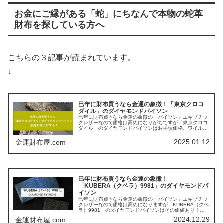
お金にご縁がある「蛇」にちなんで本物の蛇革
財布を探している方へ
こちらの３記事が読まれています。
↓
巳年に財布買うなら金運の象徴！「東京クロコ
ダイル」のダイヤモンドパイソン
巳年に財布買うなら金運の象徴の「パイソン」エキゾチッ
クレザーなので価格は高めになりがちですが「東京クロコ
ダイル」のダイヤモンドパイソンはお手頃価格。ワイルド
でありながら繊細な手触り。メンズ、レディース問わず人
気のお財布です。
2025.01.12
金運財布屋.com
巳年に財布買うなら金運の象徴！
「KUBERA（クベラ）9981」のダイヤモンドパ
イソン
巳年に財布買うなら金運の象徴の「パイソン」エキゾチッ
クレザーなので価格は高めになりますが「KUBERA（クベ
ラ）9981」のダイヤモンドパイソンはその価値あり！美
しい柄を持ち繊細でありながら丈夫なダイヤモンドパイソ
2024.12.29
金運財布屋.com
ンを「藍」「墨」やマルチカラーに染め上げたファッショ