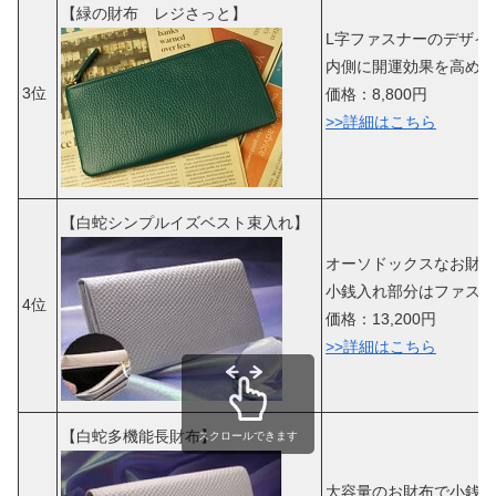
【緑の財布 レジさっと】
L字ファスナーのデザイ
内側に開運効果を高める
3位
価格：8,800円
>>詳細はこちら
【白蛇シンプルイズベスト束入れ】
オーソドックスなお財布
小銭入れ部分はファスナ
4位
価格：13,200円
>>詳細はこちら
【白蛇多機能長財布】
スクロールできます
大容量のお財布で小銭入