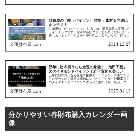
ナブルなコレクションです。
財布屋の「蛇（パイソン）財布 」素材＆開運は
ホンモノ！
財布屋の「蛇（パイソン） 財布」は、開運効果を意識した
ラインナップです。蛇革財布はダサいとか良くないという
噂もありますが、お金を引寄せ貯めこみたいなら「蛇（パ
イソン）」の財布はいい仕事をしてくれます。もしどうし
ても蛇（パイソン）財布が苦手だという場合の解決策もま
2024.12.27
金運財布屋.com
とめています。
巳年に財布買うなら金運の象徴！「池田工芸」
のダイヤモンドパイソン！経年変化も美しい
巳年に財布買うなら金運の象徴の「パイソン」エキゾチッ
クレザーなので価格は高めになりがちですが「池田工芸」
のダイヤモンドパイソンで作られた財布は超一級品。クロ
コダイルとパイソンの組み合わせもあり金運財布としても
定評があります。
2025.01.13
金運財布屋.com
分かりやすい春財布購入カレンダー画
像