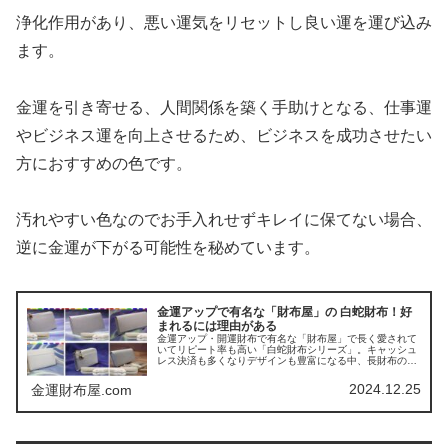
浄化作用があり、悪い運気をリセットし良い運を運び込み
ます。
金運を引き寄せる、人間関係を築く手助けとなる、仕事運
やビジネス運を向上させるため、ビジネスを成功させたい
方におすすめの色です。
汚れやすい色なのでお手入れせずキレイに保てない場合、
逆に金運が下がる可能性を秘めています。
金運アップで有名な「財布屋」の 白蛇財布！好
まれるには理由がある
金運アップ・開運財布で有名な「財布屋」で長く愛されて
いてリピート率も高い「白蛇財布シリーズ」。キャッシュ
レス決済も多くなりデザインも豊富になる中、長財布の人
気も根強い。ここでは財布屋で人気の「白蛇財布」シリー
ズについてまとめました。
2024.12.25
金運財布屋.com