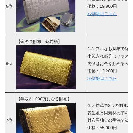
5位
価格：19,800円
>>詳細はこちら
【金の長財布 錦蛇柄】
シンプルなお財布で錦蛇
小銭入れ部分はファスナ
6位
内側はお金を貯める＆
引
価格：13,200円
>>詳細はこちら
【年収が1000万になる財布】
金と蛇革で2つの開運パ
表生地と同素材の革を使
7位
財布屋独自の手法で染め
価格：55,000円