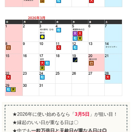
★2026年に使い始めるなら「
3月5日
」が狙い目！
★縁起のいい日が重なる日は〇
★中でも
一粒万倍日と天赦日が重なる日は◎